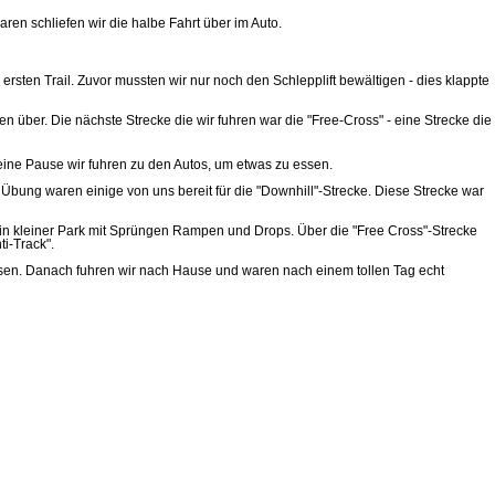
en schliefen wir die halbe Fahrt über im Auto.
rsten Trail. Zuvor mussten wir nur noch den Schlepplift bewältigen - dies klappte
über. Die nächste Strecke die wir fuhren war die "Free-Cross" - eine Strecke die
leine Pause wir fuhren zu den Autos, um etwas zu essen.
Übung waren einige von uns bereit für die "Downhill"-Strecke. Diese Strecke war
 ein kleiner Park mit Sprüngen Rampen und Drops. Über die "Free Cross"-Strecke
i-Track".
sen. Danach fuhren wir nach Hause und waren nach einem tollen Tag echt