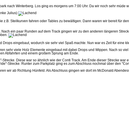
park nach Winterberg. Los ging es morgens um 7:00 Uhr. Da wir noch sehr müde war
anke Julius)
.B. Steilkurven fahren oder Tables zu bewältigen. Dann waren wir bereit für den e
. Nach ein paar Runden auf dem Track gingen wir zu den anderen längeren Strecken 
 oben.
nd Drops eingebaut, wodurch sie sehr viel Spaß machte. Nun war es Zeit für eine k
aren sehr viele Holz Elemente eingebaut mit dabei Drops und Wippen. Nach so viel 
teilen Abfahrten und einem großem Sprung am Ende.
s"-Strecke. Diese war so ähnlich wie der Conti Track. Am Ende dieser Strecke war
eeride"-Strecke. Runter zum Parkplatz ging es zum Abschluss nochmal über den "Cont
en wir ab Richtung Hünfeld. Als Abschluss gingen wir dort im McDonald Abendes