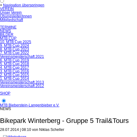
×
Navigation überspringen
VEREIN
Unser Verein
Übungsleiter/innen
Mitgliedschaft
TERMINE
NEWS
BILDER
MTB CUP
10. MTB Cup 2025
9. MTB Cup 2024
8. MTB Cup 2023
7. MTB Cup 2022
Vereinsmeisterschaft 2021
6. MTB Cup 2019
5. MTB Cup 2018
4. MTB Cup 2017
3. MTB Cup 2016
2. MTB Cup 2015
1. MTB Cup 2014
Vereinsmeisterschaft 2013
Vereinsmeisterschaft 2012
SHOP
MTB Bieberstein-Langenbieber e.V.
NEWS
Bikepark Winterberg - Gruppe 5 Trail&Tours
28.07.2014 | 08:10
von Niklas Scheller