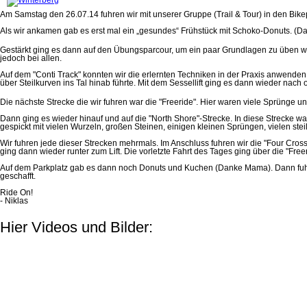
Am Samstag den 26.07.14 fuhren wir mit unserer Gruppe (Trail & Tour) in den Bike
Als wir ankamen gab es erst mal ein „gesundes“ Frühstück mit Schoko-Donuts. (D
Gestärkt ging es dann auf den Übungsparcour, um ein paar Grundlagen zu üben wie z
jedoch bei allen.
Auf dem "Conti Track" konnten wir die erlernten Techniken in der Praxis anwenden
über Steilkurven ins Tal hinab führte. Mit dem Sessellift ging es dann wieder nach
Die nächste Strecke die wir fuhren war die "Freeride". Hier waren viele Sprünge u
Dann ging es wieder hinauf und auf die "North Shore"-Strecke. In diese Strecke w
gespickt mit vielen Wurzeln, großen Steinen, einigen kleinen Sprüngen, vielen s
Wir fuhren jede dieser Strecken mehrmals. Im Anschluss fuhren wir die "Four Cros
ging dann wieder runter zum Lift. Die vorletzte Fahrt des Tages ging über die "Fr
Auf dem Parkplatz gab es dann noch Donuts und Kuchen (Danke Mama). Dann fuhr
geschafft.
Ride On!
- Niklas
Hier Videos und Bilder: