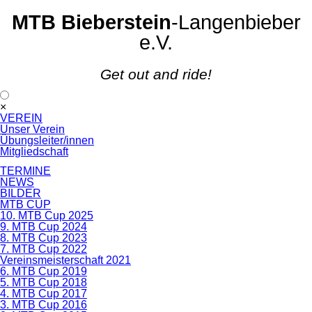
MTB Bieberstein
-Langenbieber
e.V.
Get out and ride!
Navigation
×
überspringen
VEREIN
Unser Verein
Übungsleiter/innen
Mitgliedschaft
TERMINE
NEWS
BILDER
MTB CUP
10. MTB Cup 2025
9. MTB Cup 2024
8. MTB Cup 2023
7. MTB Cup 2022
Vereinsmeisterschaft 2021
6. MTB Cup 2019
5. MTB Cup 2018
4. MTB Cup 2017
3. MTB Cup 2016