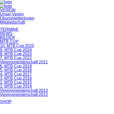
Navigation
VEREIN
überspringen
Unser Verein
Übungsleiter/innen
Mitgliedschaft
TERMINE
NEWS
BILDER
MTB CUP
10. MTB Cup 2025
9. MTB Cup 2024
8. MTB Cup 2023
7. MTB Cup 2022
Vereinsmeisterschaft 2021
6. MTB Cup 2019
5. MTB Cup 2018
4. MTB Cup 2017
3. MTB Cup 2016
2. MTB Cup 2015
1. MTB Cup 2014
Vereinsmeisterschaft 2013
Vereinsmeisterschaft 2012
SHOP