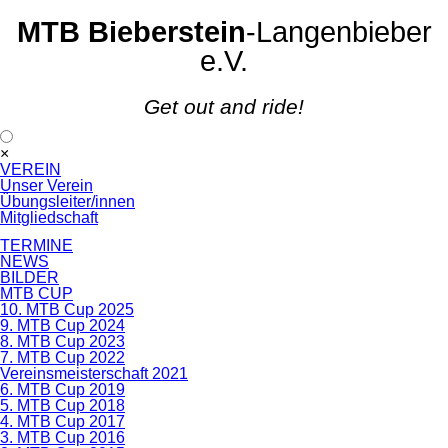
MTB Bieberstein
-Langenbieber
e.V.
Get out and ride!
Navigation
×
überspringen
VEREIN
Unser Verein
Übungsleiter/innen
Mitgliedschaft
TERMINE
NEWS
BILDER
MTB CUP
10. MTB Cup 2025
9. MTB Cup 2024
8. MTB Cup 2023
7. MTB Cup 2022
Vereinsmeisterschaft 2021
6. MTB Cup 2019
5. MTB Cup 2018
4. MTB Cup 2017
3. MTB Cup 2016