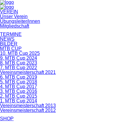
Navigation
VEREIN
überspringen
Unser Verein
Übungsleiter/innen
Mitgliedschaft
TERMINE
NEWS
BILDER
MTB CUP
10. MTB Cup 2025
9. MTB Cup 2024
8. MTB Cup 2023
7. MTB Cup 2022
Vereinsmeisterschaft 2021
6. MTB Cup 2019
5. MTB Cup 2018
4. MTB Cup 2017
3. MTB Cup 2016
2. MTB Cup 2015
1. MTB Cup 2014
Vereinsmeisterschaft 2013
Vereinsmeisterschaft 2012
SHOP