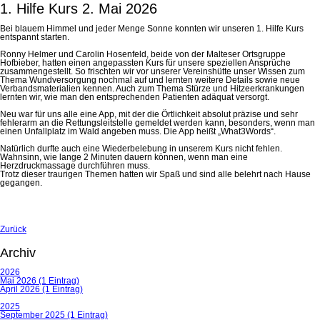
1. Hilfe Kurs 2. Mai 2026
Bei blauem Himmel und jeder Menge Sonne konnten wir unseren 1. Hilfe Kurs
entspannt starten.
Ronny Helmer und Carolin Hosenfeld, beide von der Malteser Ortsgruppe
Hofbieber, hatten einen angepassten Kurs für unsere speziellen Ansprüche
zusammengestellt. So frischten wir vor unserer Vereinshütte unser Wissen zum
Thema Wundversorgung nochmal auf und lernten weitere Details sowie neue
Verbandsmaterialien kennen. Auch zum Thema Stürze und Hitzeerkrankungen
lernten wir, wie man den entsprechenden Patienten adäquat versorgt.
Neu war für uns alle eine App, mit der die Örtlichkeit absolut präzise und sehr
fehlerarm an die Rettungsleitstelle gemeldet werden kann, besonders, wenn man
einen Unfallplatz im Wald angeben muss. Die App heißt „What3Words“.
Natürlich durfte auch eine Wiederbelebung in unserem Kurs nicht fehlen.
Wahnsinn, wie lange 2 Minuten dauern können, wenn man eine
Herzdruckmassage durchführen muss.
Trotz dieser traurigen Themen hatten wir Spaß und sind alle belehrt nach Hause
gegangen.
Zurück
Archiv
2026
Mai 2026 (1 Eintrag)
April 2026 (1 Eintrag)
2025
September 2025 (1 Eintrag)