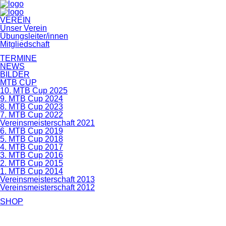
Navigation
VEREIN
überspringen
Unser Verein
Übungsleiter/innen
Mitgliedschaft
TERMINE
NEWS
BILDER
MTB CUP
10. MTB Cup 2025
9. MTB Cup 2024
8. MTB Cup 2023
7. MTB Cup 2022
Vereinsmeisterschaft 2021
6. MTB Cup 2019
5. MTB Cup 2018
4. MTB Cup 2017
3. MTB Cup 2016
2. MTB Cup 2015
1. MTB Cup 2014
Vereinsmeisterschaft 2013
Vereinsmeisterschaft 2012
SHOP