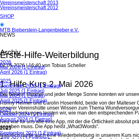
Vereinsmeisterschaft 2013
Vereinsmeisterschaft 2012
SHOP
MTB Bieberstein-Langenbieber e.V.
NEWS
Archiv
Erste-Hilfe-Weiterbildung
2026
02.05.2026 | 16:40
von Tobias Scheller
Mai 2026 (1 Eintrag)
April 2026 (1 Eintrag)
2025
1. Hilfe Kurs 2. Mai 2026
September 2025 (1 Eintrag)
Juli 2025 (1 Eintrag)
Bei blauem Himmel und jeder Menge Sonne konnten wir unseren 
Mai 2025 (1 Eintrag)
April 2025 (1 Eintrag)
Ronny Helmer und Carolin Hosenfeld, beide von der Malteser O
unserer Vereinshütte unser Wissen zum Thema Wundversorgung
2024
Hitzeerkrankungen lernten wir, wie man den entsprechenden Pa
Oktober 2024 (1 Eintrag)
August 2024 (1 Eintrag)
Neu war für uns alle eine App, mit der die Örtlichkeit absolut
angeben muss. Die App heißt „What3Words“.
2023
September 2023 (1 Eintrag)
Natürlich durfte auch eine Wiederbelebung in unserem Kurs n
Juni 2023 (3 Einträge)