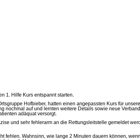
1. Hilfe Kurs entspannt starten.
rtsgruppe Hofbieber, hatten einen angepassten Kurs für unsere
 nochmal auf und lernten weitere Details sowie neue Verban
tienten adäquat versorgt.
 präzise und sehr fehlerarm an die Rettungsleitstelle gemeldet 
icht fehlen. Wahnsinn, wie lange 2 Minuten dauern können, w