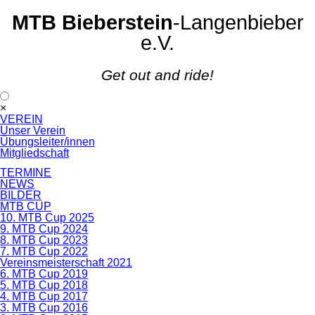
MTB Bieberstein
-Langenbieber
e.V.
Get out and ride!
Navigation
×
überspringen
VEREIN
Unser Verein
Übungsleiter/innen
Mitgliedschaft
TERMINE
NEWS
BILDER
MTB CUP
10. MTB Cup 2025
9. MTB Cup 2024
8. MTB Cup 2023
7. MTB Cup 2022
Vereinsmeisterschaft 2021
6. MTB Cup 2019
5. MTB Cup 2018
4. MTB Cup 2017
3. MTB Cup 2016