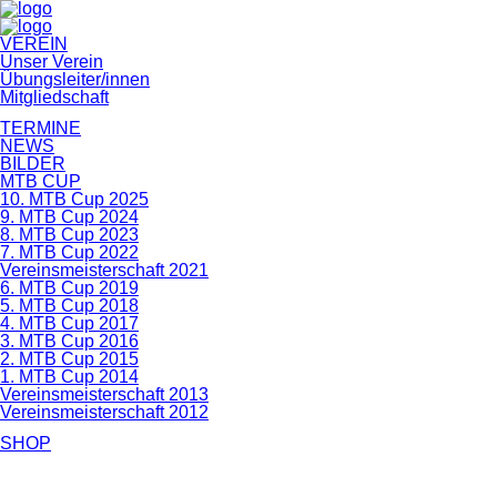
Navigation
VEREIN
überspringen
Unser Verein
Übungsleiter/innen
Mitgliedschaft
TERMINE
NEWS
BILDER
MTB CUP
10. MTB Cup 2025
9. MTB Cup 2024
8. MTB Cup 2023
7. MTB Cup 2022
Vereinsmeisterschaft 2021
6. MTB Cup 2019
5. MTB Cup 2018
4. MTB Cup 2017
3. MTB Cup 2016
2. MTB Cup 2015
1. MTB Cup 2014
Vereinsmeisterschaft 2013
Vereinsmeisterschaft 2012
SHOP