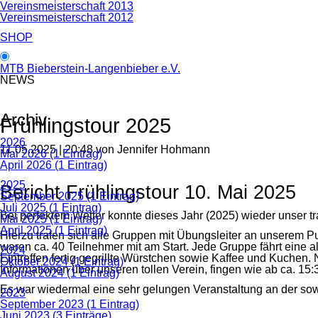
Vereinsmeisterschaft 2013
Vereinsmeisterschaft 2012
SHOP
MTB Bieberstein-Langenbieber e.V.
NEWS
Archiv
Frühlingstour 2025
2026
11.05.2025 | 20:48
von Jennifer Hohmann
Mai 2026 (1 Eintrag)
April 2026 (1 Eintrag)
2025
Bericht Frühlingstour 10. Mai 2025
September 2025 (1 Eintrag)
Juli 2025 (1 Eintrag)
Bei perfektem Wetter konnte dieses Jahr (2025) wieder unser trad
Mai 2025 (1 Eintrag)
April 2025 (1 Eintrag)
Hierzu trafen sich alle Gruppen mit Übungsleiter an unserem
waren ca. 40 Teilnehmer mit am Start. Jede Gruppe fährt eine 
2024
Eintreffen fertig gegrillte Würstchen sowie Kaffee und Kuchen
Oktober 2024 (1 Eintrag)
Informationen über unseren tollen Verein, fingen wie ab ca. 15
August 2024 (1 Eintrag)
Es war wiedermal eine sehr gelungen Veranstaltung an der sow
2023
September 2023 (1 Eintrag)
Juni 2023 (3 Einträge)