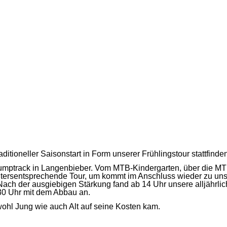
itioneller Saisonstart in Form unserer Frühlingstour stattfinden
 Pumptrack in Langenbieber. Vom MTB-Kindergarten, über die M
altersentsprechende Tour, um kommt im Anschluss wieder zu uns
. Nach der ausgiebigen Stärkung fand ab 14 Uhr unsere alljährl
:30 Uhr mit dem Abbau an.
ohl Jung wie auch Alt auf seine Kosten kam.