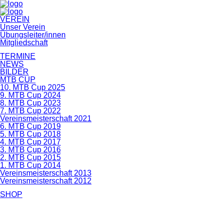
Navigation
VEREIN
überspringen
Unser Verein
Übungsleiter/innen
Mitgliedschaft
TERMINE
NEWS
BILDER
MTB CUP
10. MTB Cup 2025
9. MTB Cup 2024
8. MTB Cup 2023
7. MTB Cup 2022
Vereinsmeisterschaft 2021
6. MTB Cup 2019
5. MTB Cup 2018
4. MTB Cup 2017
3. MTB Cup 2016
2. MTB Cup 2015
1. MTB Cup 2014
Vereinsmeisterschaft 2013
Vereinsmeisterschaft 2012
SHOP