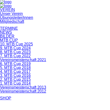
Navigation
VEREIN
überspringen
Unser Verein
Übungsleiter/innen
Mitgliedschaft
TERMINE
NEWS
BILDER
MTB CUP
10. MTB Cup 2025
9. MTB Cup 2024
8. MTB Cup 2023
7. MTB Cup 2022
Vereinsmeisterschaft 2021
6. MTB Cup 2019
5. MTB Cup 2018
4. MTB Cup 2017
3. MTB Cup 2016
2. MTB Cup 2015
1. MTB Cup 2014
Vereinsmeisterschaft 2013
Vereinsmeisterschaft 2012
SHOP