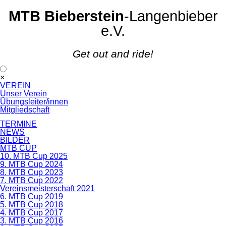
MTB Bieberstein
-Langenbieber
e.V.
Get out and ride!
Navigation
×
überspringen
VEREIN
Unser Verein
Übungsleiter/innen
Mitgliedschaft
TERMINE
NEWS
BILDER
MTB CUP
10. MTB Cup 2025
9. MTB Cup 2024
8. MTB Cup 2023
7. MTB Cup 2022
Vereinsmeisterschaft 2021
6. MTB Cup 2019
5. MTB Cup 2018
4. MTB Cup 2017
3. MTB Cup 2016