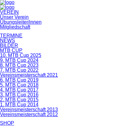
Navigation
VEREIN
überspringen
Unser Verein
Übungsleiter/innen
Mitgliedschaft
TERMINE
NEWS
BILDER
MTB CUP
10. MTB Cup 2025
9. MTB Cup 2024
8. MTB Cup 2023
7. MTB Cup 2022
Vereinsmeisterschaft 2021
6. MTB Cup 2019
5. MTB Cup 2018
4. MTB Cup 2017
3. MTB Cup 2016
2. MTB Cup 2015
1. MTB Cup 2014
Vereinsmeisterschaft 2013
Vereinsmeisterschaft 2012
SHOP