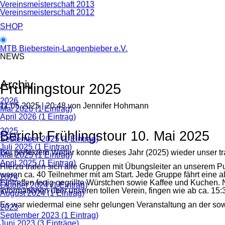
Vereinsmeisterschaft 2013
Vereinsmeisterschaft 2012
SHOP
MTB Bieberstein-Langenbieber e.V.
NEWS
Archiv
Frühlingstour 2025
2026
11.05.2025 | 20:48
von Jennifer Hohmann
Mai 2026 (1 Eintrag)
April 2026 (1 Eintrag)
2025
Bericht Frühlingstour 10. Mai 2025
September 2025 (1 Eintrag)
Juli 2025 (1 Eintrag)
Bei perfektem Wetter konnte dieses Jahr (2025) wieder unser trad
Mai 2025 (1 Eintrag)
April 2025 (1 Eintrag)
Hierzu trafen sich alle Gruppen mit Übungsleiter an unserem
waren ca. 40 Teilnehmer mit am Start. Jede Gruppe fährt eine 
2024
Eintreffen fertig gegrillte Würstchen sowie Kaffee und Kuchen
Oktober 2024 (1 Eintrag)
Informationen über unseren tollen Verein, fingen wie ab ca. 15
August 2024 (1 Eintrag)
Es war wiedermal eine sehr gelungen Veranstaltung an der sow
2023
September 2023 (1 Eintrag)
Juni 2023 (3 Einträge)