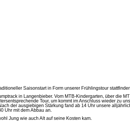
itioneller Saisonstart in Form unserer Frühlingstour stattfinden
 Pumptrack in Langenbieber. Vom MTB-Kindergarten, über die M
altersentsprechende Tour, um kommt im Anschluss wieder zu uns
. Nach der ausgiebigen Stärkung fand ab 14 Uhr unsere alljährl
:30 Uhr mit dem Abbau an.
ohl Jung wie auch Alt auf seine Kosten kam.