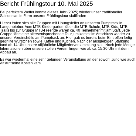
Bericht Frühlingstour 10. Mai 2025
Bei perfektem Wetter konnte dieses Jahr (2025) wieder unser traditioneller
Saisonstart in Form unserer Frühlingstour stattfinden.
Hierzu trafen sich alle Gruppen mit Übungsleiter an unserem Pumptrack in
Langenbieber. Vom MTB-Kindergarten, über die MTB-Schule, MTB-Kids, MTB-
Trails bis zur Gruppe MTB-Freeride waren ca. 40 Teilnehmer mit am Start. Jede
Gruppe fährt eine altersentsprechende Tour, um kommt im Anschluss wieder zu
unserer Vereinshütte am Pumptrack an. Hier gab es bereits beim Eintreffen fertig
gegrillte Würstchen sowie Kaffee und Kuchen. Nach der ausgiebigen Stärkung
fand ab 14 Uhr unsere alljährliche Mitgliederversammlung statt. Nach jede Menge
Informationen über unseren tollen Verein, fingen wie ab ca. 15:30 Uhr mit dem
Abbau an.
Es war wiedermal eine sehr gelungen Veranstaltung an der sowohl Jung wie auch
Alt auf seine Kosten kam.