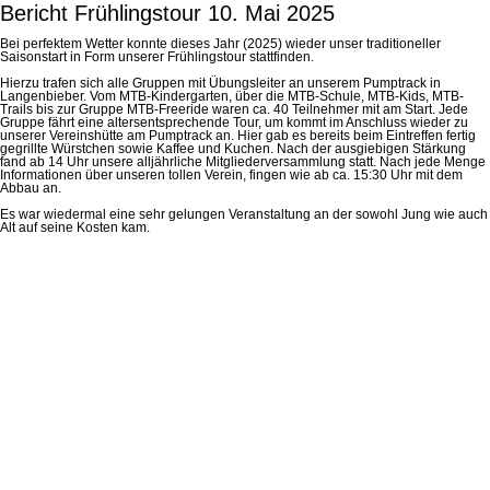
Bericht Frühlingstour 10. Mai 2025
Bei perfektem Wetter konnte dieses Jahr (2025) wieder unser traditioneller
Saisonstart in Form unserer Frühlingstour stattfinden.
Hierzu trafen sich alle Gruppen mit Übungsleiter an unserem Pumptrack in
Langenbieber. Vom MTB-Kindergarten, über die MTB-Schule, MTB-Kids, MTB-
Trails bis zur Gruppe MTB-Freeride waren ca. 40 Teilnehmer mit am Start. Jede
Gruppe fährt eine altersentsprechende Tour, um kommt im Anschluss wieder zu
unserer Vereinshütte am Pumptrack an. Hier gab es bereits beim Eintreffen fertig
gegrillte Würstchen sowie Kaffee und Kuchen. Nach der ausgiebigen Stärkung
fand ab 14 Uhr unsere alljährliche Mitgliederversammlung statt. Nach jede Menge
Informationen über unseren tollen Verein, fingen wie ab ca. 15:30 Uhr mit dem
Abbau an.
Es war wiedermal eine sehr gelungen Veranstaltung an der sowohl Jung wie auch
Alt auf seine Kosten kam.