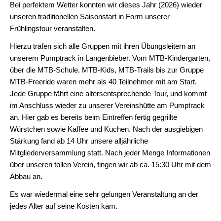
Cup
Bei perfektem Wetter konnten wir dieses Jahr (2026) wieder
2025
unseren traditionellen Saisonstart in Form unserer
Frühlingstour veranstalten.
9.
MTB
Hierzu trafen sich alle Gruppen mit ihren Übungsleitern an
Cup
unserem Pumptrack in Langenbieber. Vom MTB-Kindergarten,
2024
über die MTB-Schule, MTB-Kids, MTB-Trails bis zur Gruppe
MTB-Freeride waren mehr als 40 Teilnehmer mit am Start.
8.
Jede Gruppe fährt eine altersentsprechende Tour, und kommt
MTB
im Anschluss wieder zu unserer Vereinshütte am Pumptrack
Cup
an. Hier gab es bereits beim Eintreffen fertig gegrillte
2023
Würstchen sowie Kaffee und Kuchen. Nach der ausgiebigen
Stärkung fand ab 14 Uhr unsere alljährliche
7.
Mitgliederversammlung statt. Nach jeder Menge Informationen
MTB
über unseren tollen Verein, fingen wir ab ca. 15:30 Uhr mit dem
Cup
Abbau an.
2022
Es war wiedermal eine sehr gelungen Veranstaltung an der
Vereinsmeisterschaft
jedes Alter auf seine Kosten kam.
2021