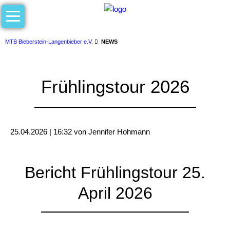
Navigation
VEREIN
überspringen
Unser
MTB Bieberstein-Langenbieber e.V.
NEWS
Verein
Übungsleiter/innen
Frühlingstour 2026
Mitgliedschaft
TERMINE
25.04.2026 | 16:32
von Jennifer Hohmann
NEWS
BILDER
Bericht Frühlingstour 25.
MTB
CUP
April 2026
10.
MTB