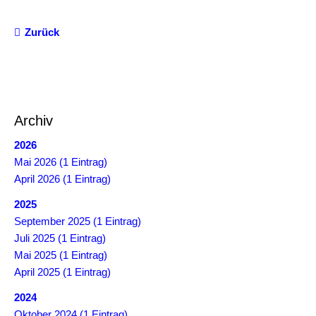
6.
MTB
Zurück
Cup
2019
5.
MTB
Archiv
Cup
2018
2026
Mai 2026 (1 Eintrag)
4.
April 2026 (1 Eintrag)
MTB
2025
Cup
September 2025 (1 Eintrag)
2017
Juli 2025 (1 Eintrag)
3.
Mai 2025 (1 Eintrag)
MTB
April 2025 (1 Eintrag)
Cup
2024
2016
Oktober 2024 (1 Eintrag)