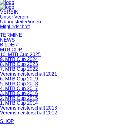
Navigation
VEREIN
überspringen
Unser Verein
Übungsleiter/innen
Mitgliedschaft
TERMINE
NEWS
BILDER
MTB CUP
10. MTB Cup 2025
9. MTB Cup 2024
8. MTB Cup 2023
7. MTB Cup 2022
Vereinsmeisterschaft 2021
6. MTB Cup 2019
5. MTB Cup 2018
4. MTB Cup 2017
3. MTB Cup 2016
2. MTB Cup 2015
1. MTB Cup 2014
Vereinsmeisterschaft 2013
Vereinsmeisterschaft 2012
SHOP