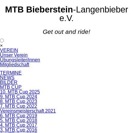
MTB Bieberstein
-Langenbieber
e.V.
Get out and ride!
Navigation
×
überspringen
VEREIN
Unser Verein
Übungsleiter/innen
Mitgliedschaft
TERMINE
NEWS
BILDER
MTB CUP
10. MTB Cup 2025
9. MTB Cup 2024
8. MTB Cup 2023
7. MTB Cup 2022
Vereinsmeisterschaft 2021
6. MTB Cup 2019
5. MTB Cup 2018
4. MTB Cup 2017
3. MTB Cup 2016