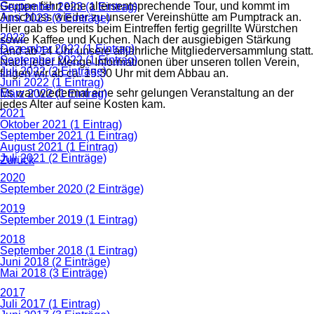
Gruppe fährt eine altersentsprechende Tour, und kommt im
September 2023 (1 Eintrag)
Anschluss wieder zu unserer Vereinshütte am Pumptrack an.
Juni 2023 (3 Einträge)
Hier gab es bereits beim Eintreffen fertig gegrillte Würstchen
2022
sowie Kaffee und Kuchen. Nach der ausgiebigen Stärkung
Dezember 2022 (1 Eintrag)
fand ab 14 Uhr unsere alljährliche Mitgliederversammlung statt.
September 2022 (1 Eintrag)
Nach jeder Menge Informationen über unseren tollen Verein,
Juli 2022 (2 Einträge)
fingen wir ab ca. 15:30 Uhr mit dem Abbau an.
Juni 2022 (1 Eintrag)
Es war wiedermal eine sehr gelungen Veranstaltung an der
März 2022 (1 Eintrag)
jedes Alter auf seine Kosten kam.
2021
Oktober 2021 (1 Eintrag)
September 2021 (1 Eintrag)
August 2021 (1 Eintrag)
Juli 2021 (2 Einträge)
Zurück
2020
September 2020 (2 Einträge)
2019
September 2019 (1 Eintrag)
2018
September 2018 (1 Eintrag)
Juni 2018 (2 Einträge)
Mai 2018 (3 Einträge)
2017
Juli 2017 (1 Eintrag)