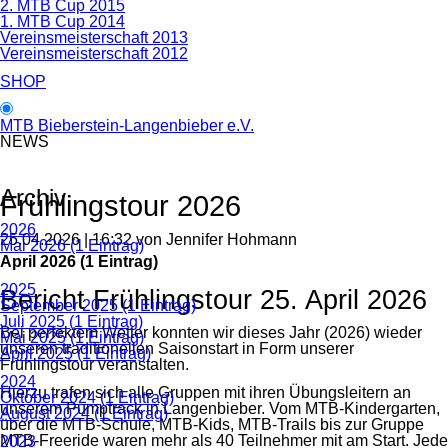
2. MTB Cup 2015
1. MTB Cup 2014
Vereinsmeisterschaft 2013
Vereinsmeisterschaft 2012
SHOP
MTB Bieberstein-Langenbieber e.V.
NEWS
Archiv
Frühlingstour 2026
2026
25.04.2026 | 16:32
von Jennifer Hohmann
Mai 2026 (1 Eintrag)
April 2026 (1 Eintrag)
2025
Bericht Frühlingstour 25. April 2026
September 2025 (1 Eintrag)
Juli 2025 (1 Eintrag)
Bei perfektem Wetter konnten wir dieses Jahr (2026) wieder
Mai 2025 (1 Eintrag)
unseren traditionellen Saisonstart in Form unserer
April 2025 (1 Eintrag)
Frühlingstour veranstalten.
2024
Hierzu trafen sich alle Gruppen mit ihren Übungsleitern an
Oktober 2024 (1 Eintrag)
unserem Pumptrack in Langenbieber. Vom MTB-Kindergarten,
August 2024 (1 Eintrag)
über die MTB-Schule, MTB-Kids, MTB-Trails bis zur Gruppe
MTB-Freeride waren mehr als 40 Teilnehmer mit am Start. Jede
2023