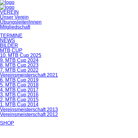
Navigation
VEREIN
überspringen
Unser Verein
Übungsleiter/innen
Mitgliedschaft
TERMINE
NEWS
BILDER
MTB CUP
10. MTB Cup 2025
9. MTB Cup 2024
8. MTB Cup 2023
7. MTB Cup 2022
Vereinsmeisterschaft 2021
6. MTB Cup 2019
5. MTB Cup 2018
4. MTB Cup 2017
3. MTB Cup 2016
2. MTB Cup 2015
1. MTB Cup 2014
Vereinsmeisterschaft 2013
Vereinsmeisterschaft 2012
SHOP