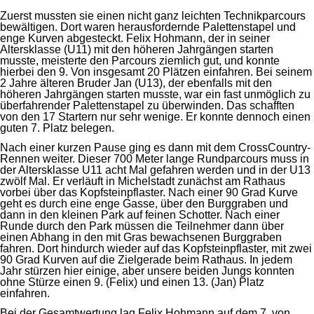
Zuerst mussten sie einen nicht ganz leichten Technikparcours
bewältigen. Dort waren herausfordernde Palettenstapel und
enge Kurven abgesteckt. Felix Hohmann, der in seiner
Altersklasse (U11) mit den höheren Jahrgängen starten
musste, meisterte den Parcours ziemlich gut, und konnte
hierbei den 9. Von insgesamt 20 Plätzen einfahren. Bei seinem
2 Jahre älteren Bruder Jan (U13), der ebenfalls mit den
höheren Jahrgängen starten musste, war ein fast unmöglich zu
überfahrender Palettenstapel zu überwinden. Das schafften
von den 17 Startern nur sehr wenige. Er konnte dennoch einen
guten 7. Platz belegen.
Nach einer kurzen Pause ging es dann mit dem CrossCountry-
Rennen weiter. Dieser 700 Meter lange Rundparcours muss in
der Altersklasse U11 acht Mal gefahren werden und in der U13
zwölf Mal. Er verläuft in Michelstadt zunächst am Rathaus
vorbei über das Kopfsteinpflaster. Nach einer 90 Grad Kurve
geht es durch eine enge Gasse, über den Burggraben und
dann in den kleinen Park auf feinen Schotter. Nach einer
Runde durch den Park müssen die Teilnehmer dann über
einen Abhang in den mit Gras bewachsenen Burggraben
fahren. Dort hindurch wieder auf das Kopfsteinpflaster, mit zwei
90 Grad Kurven auf die Zielgerade beim Rathaus. In jedem
Jahr stürzen hier einige, aber unsere beiden Jungs konnten
ohne Stürze einen 9. (Felix) und einen 13. (Jan) Platz
einfahren.
Bei der Gesamtwertung lag Felix Hohmann auf dem 7. von