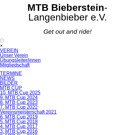
MTB Bieberstein
-
Langenbieber e.V.
Get out and ride!
Navigation
×
überspringen
VEREIN
Unser Verein
Übungsleiter/innen
Mitgliedschaft
TERMINE
NEWS
BILDER
MTB CUP
10. MTB Cup 2025
9. MTB Cup 2024
8. MTB Cup 2023
7. MTB Cup 2022
Vereinsmeisterschaft 2021
6. MTB Cup 2019
5. MTB Cup 2018
4. MTB Cup 2017
3. MTB Cup 2016