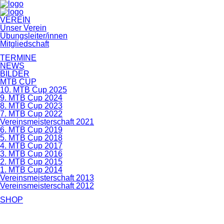
Navigation
VEREIN
überspringen
Unser Verein
Übungsleiter/innen
Mitgliedschaft
TERMINE
NEWS
BILDER
MTB CUP
10. MTB Cup 2025
9. MTB Cup 2024
8. MTB Cup 2023
7. MTB Cup 2022
Vereinsmeisterschaft 2021
6. MTB Cup 2019
5. MTB Cup 2018
4. MTB Cup 2017
3. MTB Cup 2016
2. MTB Cup 2015
1. MTB Cup 2014
Vereinsmeisterschaft 2013
Vereinsmeisterschaft 2012
SHOP