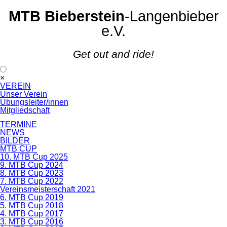
MTB Bieberstein
-Langenbieber
e.V.
Get out and ride!
Navigation
×
überspringen
VEREIN
Unser Verein
Übungsleiter/innen
Mitgliedschaft
TERMINE
NEWS
BILDER
MTB CUP
10. MTB Cup 2025
9. MTB Cup 2024
8. MTB Cup 2023
7. MTB Cup 2022
Vereinsmeisterschaft 2021
6. MTB Cup 2019
5. MTB Cup 2018
4. MTB Cup 2017
3. MTB Cup 2016