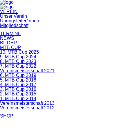
Navigation
VEREIN
überspringen
Unser Verein
Übungsleiter/innen
Mitgliedschaft
TERMINE
NEWS
BILDER
MTB CUP
10. MTB Cup 2025
9. MTB Cup 2024
8. MTB Cup 2023
7. MTB Cup 2022
Vereinsmeisterschaft 2021
6. MTB Cup 2019
5. MTB Cup 2018
4. MTB Cup 2017
3. MTB Cup 2016
2. MTB Cup 2015
1. MTB Cup 2014
Vereinsmeisterschaft 2013
Vereinsmeisterschaft 2012
SHOP