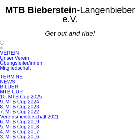
MTB Bieberstein
-Langenbieber
e.V.
Get out and ride!
Navigation
×
überspringen
VEREIN
Unser Verein
Übungsleiter/innen
Mitgliedschaft
TERMINE
NEWS
BILDER
MTB CUP
10. MTB Cup 2025
9. MTB Cup 2024
8. MTB Cup 2023
7. MTB Cup 2022
Vereinsmeisterschaft 2021
6. MTB Cup 2019
5. MTB Cup 2018
4. MTB Cup 2017
3. MTB Cup 2016