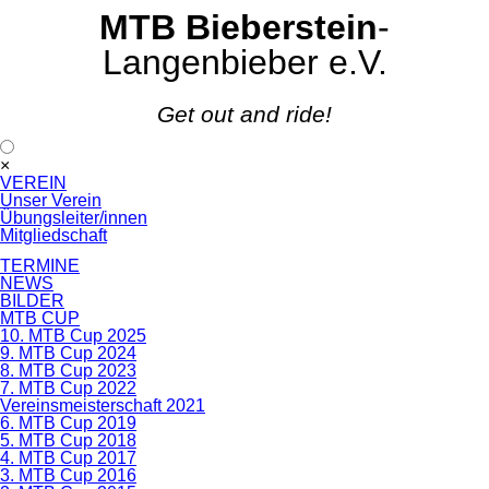
MTB Bieberstein
-
Langenbieber e.V.
Get out and ride!
Navigation
×
überspringen
VEREIN
Unser Verein
Übungsleiter/innen
Mitgliedschaft
TERMINE
NEWS
BILDER
MTB CUP
10. MTB Cup 2025
9. MTB Cup 2024
8. MTB Cup 2023
7. MTB Cup 2022
Vereinsmeisterschaft 2021
6. MTB Cup 2019
5. MTB Cup 2018
4. MTB Cup 2017
3. MTB Cup 2016