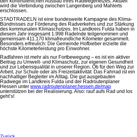
den kontinuierlichen Ausbau ihres Radwegenetzes. Aktuell
wird die Verbindung zwischen Langenberg und Mahlerts
erschlossen.
STADTRADELN ist eine bundesweite Kampagne des Klima-
Bündnisses zur Förderung des Radverkehrs und zur Stärkung
des kommunalen Klimaschutzes. Im Landkreis Fulda haben in
diesem Jahr insgesamt 1.998 Radelnde teilgenommen und
gemeinsam 411.170 klimafreundliche Kilometer gesammelt.
Besonders erfreulich: Die Gemeinde Hofbieber erzielte die
höchste Kilometerleistung pro Einwohner.
Radfahren ist mehr als nur Fortbewegung – es ist ein aktiver
Beitrag zu Umwelt- und Klimaschutz, zur eigenen Gesundheit
und zur Lebensqualität in unserer Region. Ob für den Weg zur
Arbeit, zur Schule oder als Freizeitaktivität: Das Fahrrad ist ein
nachhaltiger Begleiter im Alltag. Die gut ausgebauten
Radwege im Landkreis Fulda und der Radroutenplaner
Hessen unter
www.radroutenplaner.hessen.de/map
unterstützen bei der Realisierung. Also: rauf aufs Rad und los
geht’s!
Zurück