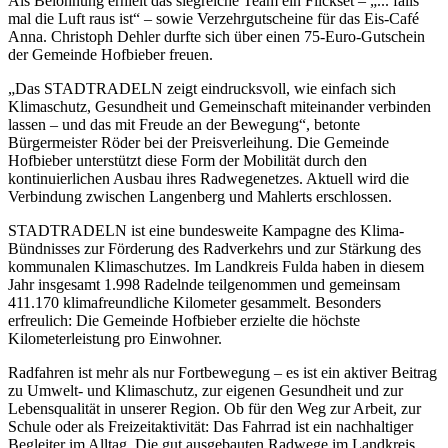
Als Belohnung erhielt das siegreiche Team ein Flickset – „... falls
mal die Luft raus ist“ – sowie Verzehrgutscheine für das Eis-Café
Anna. Christoph Dehler durfte sich über einen 75-Euro-Gutschein
der Gemeinde Hofbieber freuen.
„Das STADTRADELN zeigt eindrucksvoll, wie einfach sich
Klimaschutz, Gesundheit und Gemeinschaft miteinander verbinden
lassen – und das mit Freude an der Bewegung“, betonte
Bürgermeister Röder bei der Preisverleihung. Die Gemeinde
Hofbieber unterstützt diese Form der Mobilität durch den
kontinuierlichen Ausbau ihres Radwegenetzes. Aktuell wird die
Verbindung zwischen Langenberg und Mahlerts erschlossen.
STADTRADELN ist eine bundesweite Kampagne des Klima-
Bündnisses zur Förderung des Radverkehrs und zur Stärkung des
kommunalen Klimaschutzes. Im Landkreis Fulda haben in diesem
Jahr insgesamt 1.998 Radelnde teilgenommen und gemeinsam
411.170 klimafreundliche Kilometer gesammelt. Besonders
erfreulich: Die Gemeinde Hofbieber erzielte die höchste
Kilometerleistung pro Einwohner.
Radfahren ist mehr als nur Fortbewegung – es ist ein aktiver Beitrag
zu Umwelt- und Klimaschutz, zur eigenen Gesundheit und zur
Lebensqualität in unserer Region. Ob für den Weg zur Arbeit, zur
Schule oder als Freizeitaktivität: Das Fahrrad ist ein nachhaltiger
Begleiter im Alltag. Die gut ausgebauten Radwege im Landkreis