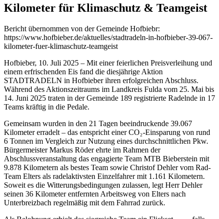
Kilometer für Klimaschutz & Teamgeist
Bericht übernommen von der Gemeinde Hofbiebr:
https://www.hofbieber.de/aktuelles/stadtradeln-in-hofbieber-39-067-
kilometer-fuer-klimaschutz-teamgeist
Hofbieber, 10. Juli 2025 – Mit einer feierlichen Preisverleihung und
einem erfrischenden Eis fand die diesjährige Aktion
STADTRADELN in Hofbieber ihren erfolgreichen Abschluss.
Während des Aktionszeitraums im Landkreis Fulda vom 25. Mai bis
14. Juni 2025 traten in der Gemeinde 189 registrierte Radelnde in 17
Teams kräftig in die Pedale.
Gemeinsam wurden in den 21 Tagen beeindruckende 39.067
Kilometer erradelt – das entspricht einer CO₂-Einsparung von rund
6 Tonnen im Vergleich zur Nutzung eines durchschnittlichen Pkw.
Bürgermeister Markus Röder ehrte im Rahmen der
Abschlussveranstaltung das engagierte Team MTB Bieberstein mit
9.878 Kilometern als bestes Team sowie Christof Dehler vom Rad-
Team Elters als radelaktivsten Einzelfahrer mit 1.161 Kilometern.
Soweit es die Witterungsbedingungen zulassen, legt Herr Dehler
seinen 36 Kilometer entfernten Arbeitsweg von Elters nach
Unterbreizbach regelmäßig mit dem Fahrrad zurück.