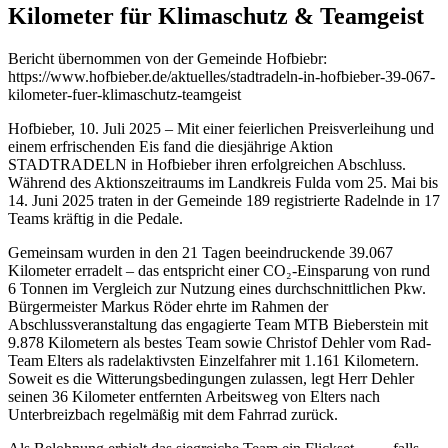
Kilometer für Klimaschutz & Teamgeist
Bericht übernommen von der Gemeinde Hofbiebr:
https://www.hofbieber.de/aktuelles/stadtradeln-in-hofbieber-39-067-
kilometer-fuer-klimaschutz-teamgeist
Hofbieber, 10. Juli 2025 – Mit einer feierlichen Preisverleihung und
einem erfrischenden Eis fand die diesjährige Aktion
STADTRADELN in Hofbieber ihren erfolgreichen Abschluss.
Während des Aktionszeitraums im Landkreis Fulda vom 25. Mai bis
14. Juni 2025 traten in der Gemeinde 189 registrierte Radelnde in 17
Teams kräftig in die Pedale.
Gemeinsam wurden in den 21 Tagen beeindruckende 39.067
Kilometer erradelt – das entspricht einer CO₂-Einsparung von rund
6 Tonnen im Vergleich zur Nutzung eines durchschnittlichen Pkw.
Bürgermeister Markus Röder ehrte im Rahmen der
Abschlussveranstaltung das engagierte Team MTB Bieberstein mit
9.878 Kilometern als bestes Team sowie Christof Dehler vom Rad-
Team Elters als radelaktivsten Einzelfahrer mit 1.161 Kilometern.
Soweit es die Witterungsbedingungen zulassen, legt Herr Dehler
seinen 36 Kilometer entfernten Arbeitsweg von Elters nach
Unterbreizbach regelmäßig mit dem Fahrrad zurück.