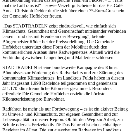
Als Belohnung erhielt das siegreiche Team ein Flickset – „... falls
mal die Luft raus ist“ – sowie Verzehrgutscheine für das Eis-Café
Anna. Christoph Dehler durfte sich über einen 75-Euro-Gutschein
der Gemeinde Hofbieber freuen.
„Das STADTRADELN zeigt eindrucksvoll, wie einfach sich
Klimaschutz, Gesundheit und Gemeinschaft miteinander verbinden
lassen – und das mit Freude an der Bewegung“, betonte
Bürgermeister Röder bei der Preisverleihung. Die Gemeinde
Hofbieber unterstützt diese Form der Mobilität durch den
kontinuierlichen Ausbau ihres Radwegenetzes. Aktuell wird die
Verbindung zwischen Langenberg und Mahlerts erschlossen.
STADTRADELN ist eine bundesweite Kampagne des Klima-
Bündnisses zur Förderung des Radverkehrs und zur Stärkung des
kommunalen Klimaschutzes. Im Landkreis Fulda haben in diesem
Jahr insgesamt 1.998 Radelnde teilgenommen und gemeinsam
411.170 klimafreundliche Kilometer gesammelt. Besonders
erfreulich: Die Gemeinde Hofbieber erzielte die höchste
Kilometerleistung pro Einwohner.
Radfahren ist mehr als nur Fortbewegung – es ist ein aktiver Beitrag
zu Umwelt- und Klimaschutz, zur eigenen Gesundheit und zur
Lebensqualität in unserer Region. Ob für den Weg zur Arbeit, zur
Schule oder als Freizeitaktivität: Das Fahrrad ist ein nachhaltiger
Begleiter im Alltag. Die gut ausgebauten Radwege im Landkreis