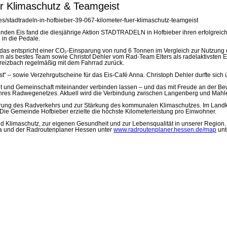
r Klimaschutz & Teamgeist
s/stadtradeln-in-hofbieber-39-067-kilometer-fuer-klimaschutz-teamgeist
schenden Eis fand die diesjährige Aktion STADTRADELN in Hofbieber ihren erfolgre
 in die Pedale.
as entspricht einer CO₂-Einsparung von rund 6 Tonnen im Vergleich zur Nutzung 
 als bestes Team sowie Christof Dehler vom Rad-Team Elters als radelaktivsten E
breizbach regelmäßig mit dem Fahrrad zurück.
aus ist“ – sowie Verzehrgutscheine für das Eis-Café Anna. Christoph Dehler durfte s
t und Gemeinschaft miteinander verbinden lassen – und das mit Freude an der Be
u ihres Radwegenetzes. Aktuell wird die Verbindung zwischen Langenberg und Mahle
ng des Radverkehrs und zur Stärkung des kommunalen Klimaschutzes. Im Landkr
Die Gemeinde Hofbieber erzielte die höchste Kilometerleistung pro Einwohner.
d Klimaschutz, zur eigenen Gesundheit und zur Lebensqualität in unserer Region. Ob 
da und der Radroutenplaner Hessen unter
www.radroutenplaner.hessen.de/map
unt