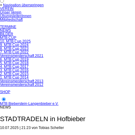
×
Navigation überspringen
VEREIN
Unser Verein
Übungsleiter/innen
Mitgliedschaft
TERMINE
NEWS
BILDER
MTB CUP
10. MTB Cup 2025
9. MTB Cup 2024
8. MTB Cup 2023
7. MTB Cup 2022
Vereinsmeisterschaft 2021
6. MTB Cup 2019
5. MTB Cup 2018
4. MTB Cup 2017
3. MTB Cup 2016
2. MTB Cup 2015
1. MTB Cup 2014
Vereinsmeisterschaft 2013
Vereinsmeisterschaft 2012
SHOP
MTB Bieberstein-Langenbieber e.V.
NEWS
STADTRADELN in Hofbieber
10.07.2025 | 21:23
von Tobias Scheller