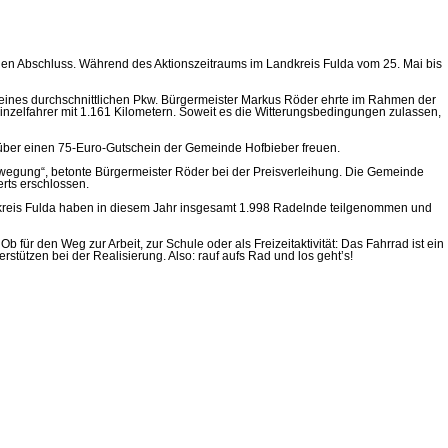
ichen Abschluss. Während des Aktionszeitraums im Landkreis Fulda vom 25. Mai bis
eines durchschnittlichen Pkw. Bürgermeister Markus Röder ehrte im Rahmen der
inzelfahrer mit 1.161 Kilometern. Soweit es die Witterungsbedingungen zulassen,
ich über einen 75-Euro-Gutschein der Gemeinde Hofbieber freuen.
wegung“, betonte Bürgermeister Röder bei der Preisverleihung. Die Gemeinde
rts erschlossen.
eis Fulda haben in diesem Jahr insgesamt 1.998 Radelnde teilgenommen und
für den Weg zur Arbeit, zur Schule oder als Freizeitaktivität: Das Fahrrad ist ein
erstützen bei der Realisierung. Also: rauf aufs Rad und los geht’s!