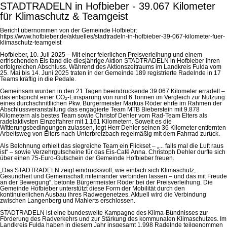
STADTRADELN in Hofbieber - 39.067 Kilometer
für Klimaschutz & Teamgeist
Bericht übernommen von der Gemeinde Hofbiebr:
https://www.hofbieber.de/aktuelles/stadtradeln-in-hofbieber-39-067-kilometer-fuer-
klimaschutz-teamgeist
Hofbieber, 10. Juli 2025 – Mit einer feierlichen Preisverleihung und einem
erfrischenden Eis fand die diesjährige Aktion STADTRADELN in Hofbieber ihren
erfolgreichen Abschluss. Während des Aktionszeitraums im Landkreis Fulda vom
25. Mai bis 14. Juni 2025 traten in der Gemeinde 189 registrierte Radelnde in 17
Teams kräftig in die Pedale.
Gemeinsam wurden in den 21 Tagen beeindruckende 39.067 Kilometer erradelt –
das entspricht einer CO₂-Einsparung von rund 6 Tonnen im Vergleich zur Nutzung
eines durchschnittlichen Pkw. Bürgermeister Markus Röder ehrte im Rahmen der
Abschlussveranstaltung das engagierte Team MTB Bieberstein mit 9.878
Kilometern als bestes Team sowie Christof Dehler vom Rad-Team Elters als
radelaktivsten Einzelfahrer mit 1.161 Kilometern. Soweit es die
Witterungsbedingungen zulassen, legt Herr Dehler seinen 36 Kilometer entfernten
Arbeitsweg von Elters nach Unterbreizbach regelmäßig mit dem Fahrrad zurück.
Als Belohnung erhielt das siegreiche Team ein Flickset – „... falls mal die Luft raus
ist“ – sowie Verzehrgutscheine für das Eis-Café Anna. Christoph Dehler durfte sich
über einen 75-Euro-Gutschein der Gemeinde Hofbieber freuen.
„Das STADTRADELN zeigt eindrucksvoll, wie einfach sich Klimaschutz,
Gesundheit und Gemeinschaft miteinander verbinden lassen – und das mit Freude
an der Bewegung“, betonte Bürgermeister Röder bei der Preisverleihung. Die
Gemeinde Hofbieber unterstützt diese Form der Mobilität durch den
kontinuierlichen Ausbau ihres Radwegenetzes. Aktuell wird die Verbindung
zwischen Langenberg und Mahlerts erschlossen.
STADTRADELN ist eine bundesweite Kampagne des Klima-Bündnisses zur
Förderung des Radverkehrs und zur Stärkung des kommunalen Klimaschutzes. Im
Landkreis Fulda haben in diesem Jahr insgesamt 1.998 Radelnde teilgenommen