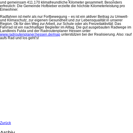
und gemeinsam 411.170 klimafreundliche Kilometer gesammelt. Besonders
erfreulich: Die Gemeinde Hofbieber erzielte die höchste Kilometerleistung pro
Einwohner.
Radfahren ist mehr als nur Fortbewegung – es ist ein aktiver Beitrag zu Umwelt-
und Klimaschutz, zur eigenen Gesundheit und zur Lebensqualität in unserer
Region. Ob für den Weg zur Arbeit, zur Schule oder als Freizeitaktivität: Das
Fahrrad ist ein nachhaltiger Begleiter im Alltag. Die gut ausgebauten Radwege im
Landkreis Fulda und der Radroutenplaner Hessen unter
www.radroutenplaner.hessen.de/map
unterstützen bei der Realisierung. Also: rauf
aufs Rad und los geht’s!
Zurück
Archiv