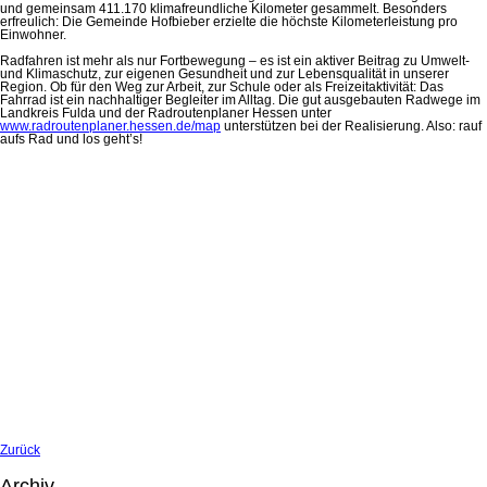
und gemeinsam 411.170 klimafreundliche Kilometer gesammelt. Besonders
erfreulich: Die Gemeinde Hofbieber erzielte die höchste Kilometerleistung pro
Einwohner.
Radfahren ist mehr als nur Fortbewegung – es ist ein aktiver Beitrag zu Umwelt-
und Klimaschutz, zur eigenen Gesundheit und zur Lebensqualität in unserer
Region. Ob für den Weg zur Arbeit, zur Schule oder als Freizeitaktivität: Das
Fahrrad ist ein nachhaltiger Begleiter im Alltag. Die gut ausgebauten Radwege im
Landkreis Fulda und der Radroutenplaner Hessen unter
www.radroutenplaner.hessen.de/map
unterstützen bei der Realisierung. Also: rauf
aufs Rad und los geht’s!
Zurück
Archiv