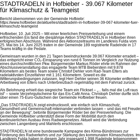
STADTRADELN in Hofbieber - 39.067 Kilometer
für Klimaschutz & Teamgeist
Bericht übernommen von der Gemeinde Hofbiebr:
https://www.hofbieber.de/aktuelles/stadtradeln-in-hofbieber-39-067-kilometer-fuer-
klimaschutz-teamgeist
Hofbieber, 10. Juli 2025 – Mit einer feierlichen Preisverleihung und einem
erfrischenden Eis fand die diesjährige Aktion STADTRADELN in Hofbieber ihren
erfolgreichen Abschluss. Während des Aktionszeitraums im Landkreis Fulda vom
25. Mai bis 14. Juni 2025 traten in der Gemeinde 189 registrierte Radelnde in 17
Teams kräftig in die Pedale.
Gemeinsam wurden in den 21 Tagen beeindruckende 39.067 Kilometer erradelt –
das entspricht einer CO₂-Einsparung von rund 6 Tonnen im Vergleich zur Nutzung
eines durchschnittlichen Pkw. Bürgermeister Markus Röder ehrte im Rahmen der
Abschlussveranstaltung das engagierte Team MTB Bieberstein mit 9.878
Kilometern als bestes Team sowie Christof Dehler vom Rad-Team Elters als
radelaktivsten Einzelfahrer mit 1.161 Kilometern. Soweit es die
Witterungsbedingungen zulassen, legt Herr Dehler seinen 36 Kilometer entfernten
Arbeitsweg von Elters nach Unterbreizbach regelmäßig mit dem Fahrrad zurück.
Als Belohnung erhielt das siegreiche Team ein Flickset – „... falls mal die Luft raus
ist“ – sowie Verzehrgutscheine für das Eis-Café Anna. Christoph Dehler durfte sich
über einen 75-Euro-Gutschein der Gemeinde Hofbieber freuen.
„Das STADTRADELN zeigt eindrucksvoll, wie einfach sich Klimaschutz,
Gesundheit und Gemeinschaft miteinander verbinden lassen – und das mit Freude
an der Bewegung“, betonte Bürgermeister Röder bei der Preisverleihung. Die
Gemeinde Hofbieber unterstützt diese Form der Mobilität durch den
kontinuierlichen Ausbau ihres Radwegenetzes. Aktuell wird die Verbindung
zwischen Langenberg und Mahlerts erschlossen.
STADTRADELN ist eine bundesweite Kampagne des Klima-Bündnisses zur
Förderung des Radverkehrs und zur Stärkung des kommunalen Klimaschutzes. Im
Landkreis Fulda haben in diesem Jahr insgesamt 1.998 Radelnde teilgenommen