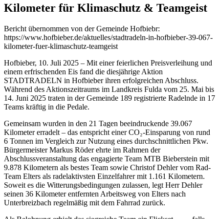
Kilometer für Klimaschutz & Teamgeist
Bericht übernommen von der Gemeinde Hofbiebr:
https://www.hofbieber.de/aktuelles/stadtradeln-in-hofbieber-39-067-
kilometer-fuer-klimaschutz-teamgeist
Hofbieber, 10. Juli 2025 – Mit einer feierlichen Preisverleihung und
einem erfrischenden Eis fand die diesjährige Aktion
STADTRADELN in Hofbieber ihren erfolgreichen Abschluss.
Während des Aktionszeitraums im Landkreis Fulda vom 25. Mai bis
14. Juni 2025 traten in der Gemeinde 189 registrierte Radelnde in 17
Teams kräftig in die Pedale.
Gemeinsam wurden in den 21 Tagen beeindruckende 39.067
Kilometer erradelt – das entspricht einer CO₂-Einsparung von rund
6 Tonnen im Vergleich zur Nutzung eines durchschnittlichen Pkw.
Bürgermeister Markus Röder ehrte im Rahmen der
Abschlussveranstaltung das engagierte Team MTB Bieberstein mit
9.878 Kilometern als bestes Team sowie Christof Dehler vom Rad-
Team Elters als radelaktivsten Einzelfahrer mit 1.161 Kilometern.
Soweit es die Witterungsbedingungen zulassen, legt Herr Dehler
seinen 36 Kilometer entfernten Arbeitsweg von Elters nach
Unterbreizbach regelmäßig mit dem Fahrrad zurück.