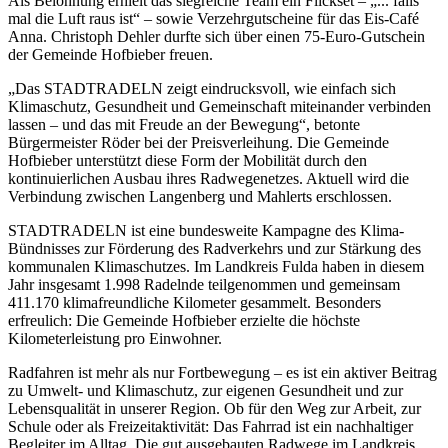
Als Belohnung erhielt das siegreiche Team ein Flickset – „... falls
mal die Luft raus ist“ – sowie Verzehrgutscheine für das Eis-Café
Anna. Christoph Dehler durfte sich über einen 75-Euro-Gutschein
der Gemeinde Hofbieber freuen.
„Das STADTRADELN zeigt eindrucksvoll, wie einfach sich
Klimaschutz, Gesundheit und Gemeinschaft miteinander verbinden
lassen – und das mit Freude an der Bewegung“, betonte
Bürgermeister Röder bei der Preisverleihung. Die Gemeinde
Hofbieber unterstützt diese Form der Mobilität durch den
kontinuierlichen Ausbau ihres Radwegenetzes. Aktuell wird die
Verbindung zwischen Langenberg und Mahlerts erschlossen.
STADTRADELN ist eine bundesweite Kampagne des Klima-
Bündnisses zur Förderung des Radverkehrs und zur Stärkung des
kommunalen Klimaschutzes. Im Landkreis Fulda haben in diesem
Jahr insgesamt 1.998 Radelnde teilgenommen und gemeinsam
411.170 klimafreundliche Kilometer gesammelt. Besonders
erfreulich: Die Gemeinde Hofbieber erzielte die höchste
Kilometerleistung pro Einwohner.
Radfahren ist mehr als nur Fortbewegung – es ist ein aktiver Beitrag
zu Umwelt- und Klimaschutz, zur eigenen Gesundheit und zur
Lebensqualität in unserer Region. Ob für den Weg zur Arbeit, zur
Schule oder als Freizeitaktivität: Das Fahrrad ist ein nachhaltiger
Begleiter im Alltag. Die gut ausgebauten Radwege im Landkreis