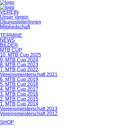
Navigation
VEREIN
überspringen
Unser Verein
Übungsleiter/innen
Mitgliedschaft
TERMINE
NEWS
BILDER
MTB CUP
10. MTB Cup 2025
9. MTB Cup 2024
8. MTB Cup 2023
7. MTB Cup 2022
Vereinsmeisterschaft 2021
6. MTB Cup 2019
5. MTB Cup 2018
4. MTB Cup 2017
3. MTB Cup 2016
2. MTB Cup 2015
1. MTB Cup 2014
Vereinsmeisterschaft 2013
Vereinsmeisterschaft 2012
SHOP