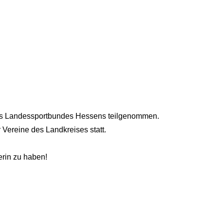
 des Landessportbundes Hessens teilgenommen.
r Vereine des Landkreises statt.
erin zu haben!