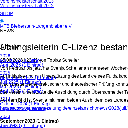
Vereinsmeisterschaft 2013
Vereinsmeisterschaft 2012
SHOP
MTB Bieberstein-Langenbieber e.V.
NEWS
Übungsleiterin C-Lizenz besta
Archiv
2026
25.06.2023 | 20:43
von Tobias Scheller
Mai 2026 (1 Eintrag)
April 2026 (1 Eintrag)
Von Februar bis jetzt hat Svenja Scheller an mehreren Woch
2025
Auf Initiative und mit Unterstützung des Landkreises Fulda fand
September 2025 (1 Eintrag)
Juli 2025 (1 Eintrag)
Nach bestandener praktischer und theoretischer Prüfung konnte
Mai 2025 (1 Eintrag)
April 2025 (1 Eintrag)
Der Verein unterstützte die Ausbildung durch Übernahme der Te
2024
Auf dem Bild ist Svenja mit ihren beiden Ausbildern des Land
Oktober 2024 (1 Eintrag)
https://www.osthessen-zeitung.de/einzelansicht/news/2023/juli
August 2024 (1 Eintrag)
2023
September 2023 (1 Eintrag)
Juni 2023 (3 Einträge)
Zurück