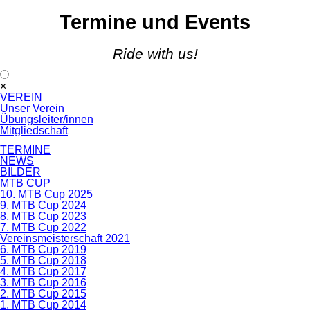
Termine und Events
Ride with us!
Navigation
×
überspringen
VEREIN
Unser Verein
Übungsleiter/innen
Mitgliedschaft
TERMINE
NEWS
BILDER
MTB CUP
10. MTB Cup 2025
9. MTB Cup 2024
8. MTB Cup 2023
7. MTB Cup 2022
Vereinsmeisterschaft 2021
6. MTB Cup 2019
5. MTB Cup 2018
4. MTB Cup 2017
3. MTB Cup 2016
2. MTB Cup 2015
1. MTB Cup 2014