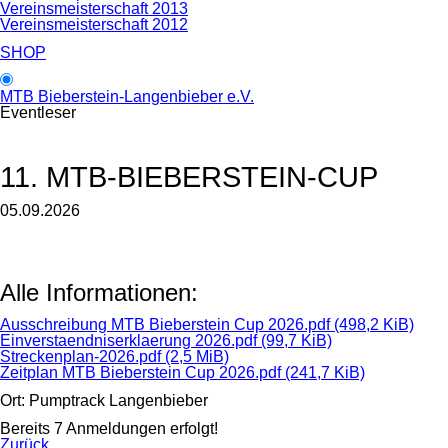
Vereinsmeisterschaft 2013
Vereinsmeisterschaft 2012
SHOP
MTB Bieberstein-Langenbieber e.V.
Eventleser
11. MTB-BIEBERSTEIN-CUP
05.09.2026
Alle Informationen:
Ausschreibung MTB Bieberstein Cup 2026.pdf
(498,2 KiB)
Einverstaendniserklaerung 2026.pdf
(99,7 KiB)
Streckenplan-2026.pdf
(2,5 MiB)
Zeitplan MTB Bieberstein Cup 2026.pdf
(241,7 KiB)
Ort: Pumptrack Langenbieber
Bereits 7 Anmeldungen erfolgt!
Zurück