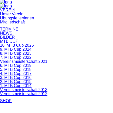
Navigation
VEREIN
überspringen
Unser Verein
Übungsleiter/innen
Mitgliedschaft
TERMINE
NEWS
BILDER
MTB CUP
10. MTB Cup 2025
9. MTB Cup 2024
8. MTB Cup 2023
7. MTB Cup 2022
Vereinsmeisterschaft 2021
6. MTB Cup 2019
5. MTB Cup 2018
4. MTB Cup 2017
3. MTB Cup 2016
2. MTB Cup 2015
1. MTB Cup 2014
Vereinsmeisterschaft 2013
Vereinsmeisterschaft 2012
SHOP