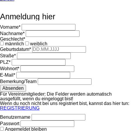
Anmeldung hier
Pflichtfeld
Vorname
*
Pflichtfeld
Nachname
*
Pflichtfeld
Geschlecht
*
männlich
weiblich
Pflichtfeld
Geburtsdatum
*
Pflichtfeld
Straße
*
Pflichtfeld
PLZ
*
Pflichtfeld
Wohnort
*
Pflichtfeld
E-Mail
*
Bemerkung/Team
Absenden
Für Vereinsmitglieder: Die Felder werden automatisch
ausgefüllt, wenn du eingeloggt bist!
Wenn du noch nicht bei uns registriert bist, kannst das hier tun:
REGISTRIERUNG
Benutzername
Passwort
Angemeldet bleiben