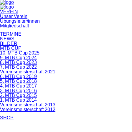
Navigation
VEREIN
überspringen
Unser Verein
Übungsleiter/innen
Mitgliedschaft
TERMINE
NEWS
BILDER
MTB CUP
10. MTB Cup 2025
9. MTB Cup 2024
8. MTB Cup 2023
7. MTB Cup 2022
Vereinsmeisterschaft 2021
6. MTB Cup 2019
5. MTB Cup 2018
4. MTB Cup 2017
3. MTB Cup 2016
2. MTB Cup 2015
1. MTB Cup 2014
Vereinsmeisterschaft 2013
Vereinsmeisterschaft 2012
SHOP