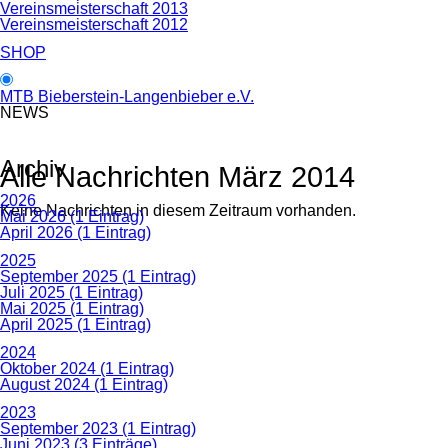
Vereinsmeisterschaft 2013
Vereinsmeisterschaft 2012
SHOP
MTB Bieberstein-Langenbieber e.V.
NEWS
Archiv
Alle Nachrichten März 2014
2026
Keine Nachrichten in diesem Zeitraum vorhanden.
Mai 2026 (1 Eintrag)
April 2026 (1 Eintrag)
2025
September 2025 (1 Eintrag)
Juli 2025 (1 Eintrag)
Mai 2025 (1 Eintrag)
April 2025 (1 Eintrag)
2024
Oktober 2024 (1 Eintrag)
August 2024 (1 Eintrag)
2023
September 2023 (1 Eintrag)
Juni 2023 (3 Einträge)