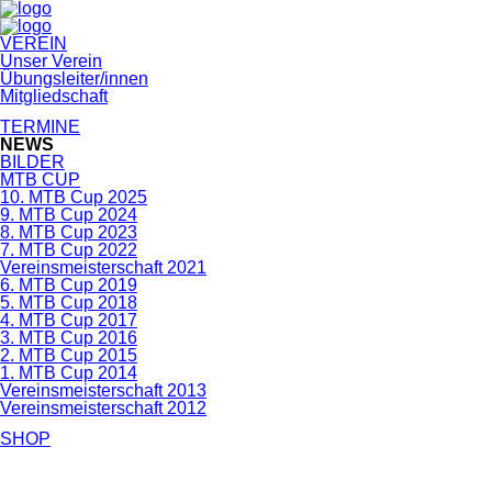
Navigation
VEREIN
überspringen
Unser Verein
Übungsleiter/innen
Mitgliedschaft
TERMINE
NEWS
BILDER
MTB CUP
10. MTB Cup 2025
9. MTB Cup 2024
8. MTB Cup 2023
7. MTB Cup 2022
Vereinsmeisterschaft 2021
6. MTB Cup 2019
5. MTB Cup 2018
4. MTB Cup 2017
3. MTB Cup 2016
2. MTB Cup 2015
1. MTB Cup 2014
Vereinsmeisterschaft 2013
Vereinsmeisterschaft 2012
SHOP